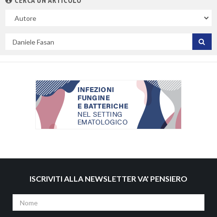
CERCA UN ARTICOLO
Nel
campo
Cerca
per
titolo
ISCRIVITI ALLA NEWSLETTER VA' PENSIERO
Nome