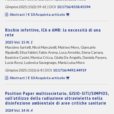
Gimpios
2025;15(2):59-61 | DOI
10.1716/4558.45594
Abstract
|
€ 10 Acquista articolo
Rischio infettivo, ICA e AMR: la necessità di una
rete
2025 Vol. 15
N. 1
Massimo Sartelli, Nicol Marcatelli, Matteo Moro, Giancarlo
Ripabelli, Elisa Fabbri, Fabio Arena, Luca Arnoldo, Elena Carrara,
Beatrice Casini, Monica Cricca, Giulia De Angelis, Daniela Pasero,
Lucia Rossi, Ludovica Savegnago, Maria Luisa Moro
Gimpios
2025;15(1):6-8 | DOI
10.1716/4492.44919
Abstract
|
€ 10 Acquista articolo
Position Paper multisocietario, GISIO-SITI/SIMPIOS,
sull’utilizzo della radiazione ultravioletta nella
disinfezione ambientale di aree critiche sanitarie
2024 Vol. 14
N. 4