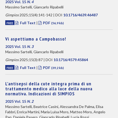
2025 Vol. 15
N. 4
Massimo Sartelli, Giancarlo Ripabelli
Gimpios
2025;15(4):141-142 | DOI
10.1716/4639.46487
Full Text
|
PDF
FREE
(56,9 kb)
Vi aspettiamo a Campobasso!
2025 Vol. 15
N. 3
Massimo Sartelli, Giancarlo Ripabelli
Gimpios
2025;15(3):87 | DOI
10.1716/4579.45864
Full Text
|
PDF
FREE
(39,2 kb)
L’antisepsi della cute integra prima di un
trattamento medico alla luce della nuova
normativa. Indicazioni di SIMPIOS
2025 Vol. 15
N. 2
Massimo Sartelli, Beatrice Casini, Alessandra De Palma, Elisa
Fabbri, Enrica Martini, Maria Luisa Moro, Matteo Moro, Angelo
Pan, Daniela Pasero, Giancarlo Ripabelli, Lucia Rossi