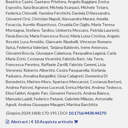
Beatrice Casini, Gaetano Privitera, Angelo Baggiani, Enrica
Esposito, Sara Bracaloni, Michela Scarpaci, Michele Totaro,
Federica Chiovelli, Yasmine Ferchichi, Daniela D’Alessandro,
Giovanni Orsi, Christian Napoli, Alessandra Marani, Amelia
Focaccia, Aurelio Rispettoso, Osvalda De Giglio, Maria Teresa
Montagna, Stefano Tardivo, Umberto Moscato, Patrizia Laurenti,
Flavia Beccia, Maria Francesca Rossi, Maria Luisa Cristina, Angelo
Rossini, Luca Arnoldo, Giancarlo Ripabelli, Vincenzo Romano
Spica, Federica Valeriani, Tatjana Baldovin, Irene Amoruso,
Giovanni Boccia, Giuseppe Calamusa, Pasqualina Laganà, Carla
Maria Zotti, Costanza Vicentini, Fabrizio Bert, Ida Torre,
Francesca Pennino, Raffaele Zarrilli, Fabrizio Gemmi, Licia
Veronesi, Roberto Albertini, Cesira Pasquarella, Stefania
Paduano, Annalisa Bargellini, Gioia Calagreti, Domenica Di
Benedetto, Matteo Moro, Spartaco Mencaroni, Costanza Bertoni,
Andrea Patroni, Agnese Lucesoli, Enrica Martini, Andrea Tedesco,
Elisa Fabbri, Angelo Pan, Giovanni Pareschi, Andrea Bianco,
Manuela Lualdi, Federico Patanè, Gabriele Milazzo, Antonella
Agodi, Andrea Giuseppe Maugeri, Martina Barchitta
Gimpios
2024;14(4):170-195 | DOI
10.1716/4438.44270
Abstract
|
€ 10 Acquista articolo