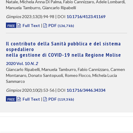
Natale, Michela Anna Di Palma, Fabio Cannizzaro, Adele Lombardi,
Manuela Tamburro, Giancarlo Ripabelli
Gimpios
2023;13(3):94-98 | DOI
10.1716/4123.41169
Full Text
|
PDF
FREE
(136,7 kb)
Il contributo della Sanità pubblica e del sistema
ospedaliero
nella gestione di COVID-19 nella Regione Molise
2020 Vol. 10
N. 2
Giancarlo Ripabelli, Manuela Tamburro, Fabio Cannizzaro, Carmen
Montanaro, Donato Santopuoli, Romeo Flocco, Michela Lucia
Sammarco
Gimpios
2020;10(2):53-56 | DOI
10.1716/3446.34334
Full Text
|
PDF
FREE
(119,3 kb)