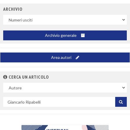
ARCHIVIO
Uscite
Archivio generale
Area autori
CERCA UN ARTICOLO
Nel
campo
Cerca
per
titolo