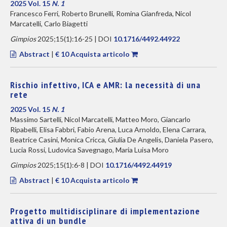
2025 Vol. 15
N. 1
Francesco Ferri, Roberto Brunelli, Romina Gianfreda, Nicol
Marcatelli, Carlo Biagetti
Gimpios
2025;15(1):16-25 | DOI
10.1716/4492.44922
Abstract
|
€ 10 Acquista articolo
Rischio infettivo, ICA e AMR: la necessità di una
rete
2025 Vol. 15
N. 1
Massimo Sartelli, Nicol Marcatelli, Matteo Moro, Giancarlo
Ripabelli, Elisa Fabbri, Fabio Arena, Luca Arnoldo, Elena Carrara,
Beatrice Casini, Monica Cricca, Giulia De Angelis, Daniela Pasero,
Lucia Rossi, Ludovica Savegnago, Maria Luisa Moro
Gimpios
2025;15(1):6-8 | DOI
10.1716/4492.44919
Abstract
|
€ 10 Acquista articolo
Progetto multidisciplinare di implementazione
attiva di un bundle