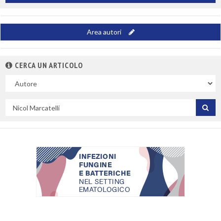
Area autori
CERCA UN ARTICOLO
Nel
campo
Cerca
per
titolo