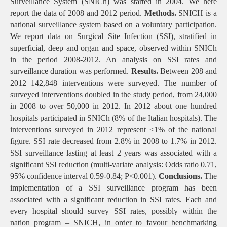
Surveillance System (SNICh) was started in 2004. We here
report the data of 2008 and 2012 period.
Methods.
SNICH is a
national surveillance system based on a voluntary participation.
We report data on Surgical Site Infection (SSI), stratified in
superficial, deep and organ and space, observed within SNICh
in the period 2008-2012. An analysis on SSI rates and
surveillance duration was performed.
Results.
Between 208 and
2012 142,848 interventions were surveyed. The number of
surveyed interventions doubled in the study period, from 24,000
in 2008 to over 50,000 in 2012. In 2012 about one hundred
hospitals participated in SNICh (8% of the Italian hospitals). The
interventions surveyed in 2012 represent <1% of the national
figure. SSI rate decreased from 2.8% in 2008 to 1.7% in 2012.
SSI surveillance lasting at least 2 years was associated with a
significant SSI reduction (multi-variate analysis: Odds ratio 0.71,
95% confidence interval 0.59-0.84; P<0.001).
Conclusions.
The
implementation of a SSI surveillance program has been
associated with a significant reduction in SSI rates. Each and
every hospital should survey SSI rates, possibly within the
nation program – SNICH, in order to favour benchmarking