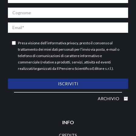
Cognome
Email
Presa visione dell’
informativa privacy
, presto il consenso al
trattamento dei miei dati personali per l’invio via posta, e-mail o
telefono di comunicazioni di carattere informativo e
commerciale (relative a prodotti, servizi, attività ed eventi
realizzati/organizzati da Il Pensiero Scientifico Editore s.r.l.).
ISCRIVITI
ARCHIVIO
INFO
CREDITS