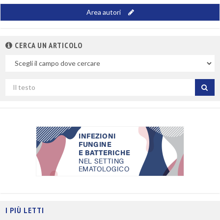
Area autori
CERCA UN ARTICOLO
Nel
campo
Cerca
per
titolo
I PIÙ LETTI