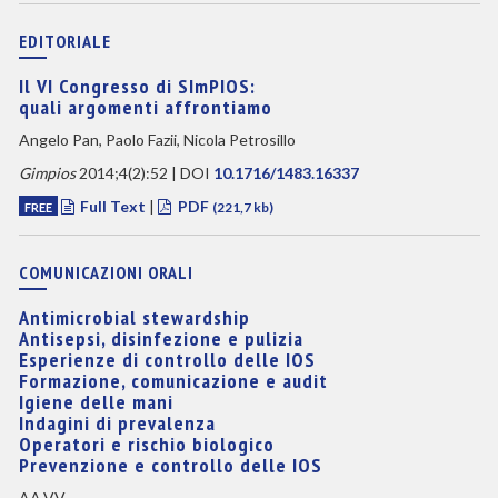
EDITORIALE
Il VI Congresso di SImPIOS:
quali argomenti affrontiamo
Angelo Pan, Paolo Fazii, Nicola Petrosillo
Gimpios
2014;4(2):52 | DOI
10.1716/1483.16337
Full Text
|
PDF
FREE
(221,7 kb)
COMUNICAZIONI ORALI
Antimicrobial stewardship
Antisepsi, disinfezione e pulizia
Esperienze di controllo delle IOS
Formazione, comunicazione e audit
Igiene delle mani
Indagini di prevalenza
Operatori e rischio biologico
Prevenzione e controllo delle IOS
AA.VV.