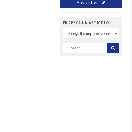
Area autori
CERCA UN ARTICOLO
Nel
campo
Cerca
per
titolo