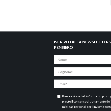
ISCRIVITI ALLA NEWSLETTER V
PENSIERO
Nome
Cognome
Email
Presa visione dell’
informativa privac
presto il consenso al trattamento dei
miei dati personali per l’invio via post