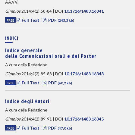
AA.VV.
Gimpios
2014;4(2):58-84 | DOI
10.1716/1483.16341
Full Text
|
PDF
FREE
(245,3 kb)
INDICI
Indice generale
delle Comunicazioni orali e dei Poster
A cura della Redazione
Gimpios
2014;4(2):85-88 | DOI
10.1716/1483.16343
Full Text
|
PDF
FREE
(60,2 kb)
Indice degli Autori
A cura della Redazione
Gimpios
2014;4(2):89-91 | DOI
10.1716/1483.16345
Full Text
|
PDF
FREE
(47,0 kb)