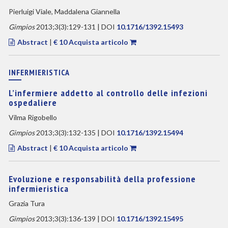
Pierluigi Viale, Maddalena Giannella
Gimpios
2013;3(3):129-131 | DOI
10.1716/1392.15493
Abstract
|
€ 10 Acquista articolo
INFERMIERISTICA
L’infermiere addetto al controllo delle infezioni
ospedaliere
Vilma Rigobello
Gimpios
2013;3(3):132-135 | DOI
10.1716/1392.15494
Abstract
|
€ 10 Acquista articolo
Evoluzione e responsabilità della professione
infermieristica
Grazia Tura
Gimpios
2013;3(3):136-139 | DOI
10.1716/1392.15495