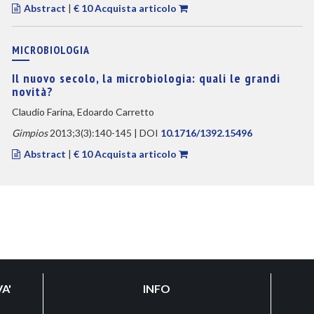
Abstract
|
€ 10 Acquista articolo
MICROBIOLOGIA
Il nuovo secolo, la microbiologia: quali le grandi
novità?
Claudio Farina, Edoardo Carretto
Gimpios
2013;3(3):140-145 | DOI
10.1716/1392.15496
Abstract
|
€ 10 Acquista articolo
A'
INFO