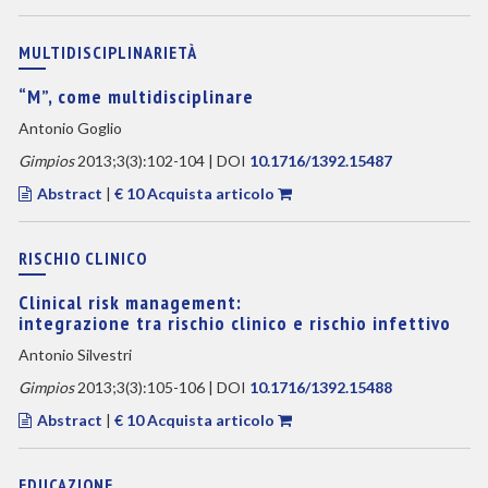
MULTIDISCIPLINARIETÀ
“M”, come multidisciplinare
Antonio Goglio
Gimpios
2013;3(3):102-104 | DOI
10.1716/1392.15487
Abstract
|
€ 10 Acquista articolo
RISCHIO CLINICO
Clinical risk management:
integrazione tra rischio clinico e rischio infettivo
Antonio Silvestri
Gimpios
2013;3(3):105-106 | DOI
10.1716/1392.15488
Abstract
|
€ 10 Acquista articolo
EDUCAZIONE