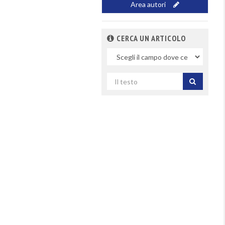
Area autori
CERCA UN ARTICOLO
Nel
campo
Cerca
per
titolo