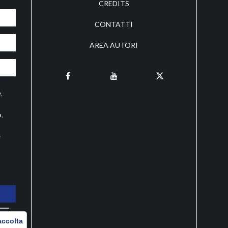
CREDITS
CONTATTI
AREA AUTORI
y
,
a,
e
O
accolta