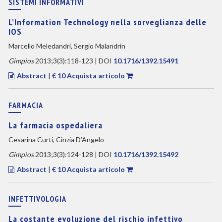
SISTEMI INFORMATIVI
L’Information Technology nella sorveglianza delle
IOS
Marcello Meledandri, Sergio Malandrin
Gimpios
2013;3(3):118-123 | DOI
10.1716/1392.15491
Abstract
|
€ 10 Acquista articolo
FARMACIA
La farmacia ospedaliera
Cesarina Curti, Cinzia D’Angelo
Gimpios
2013;3(3):124-128 | DOI
10.1716/1392.15492
Abstract
|
€ 10 Acquista articolo
INFETTIVOLOGIA
La costante evoluzione del rischio infettivo