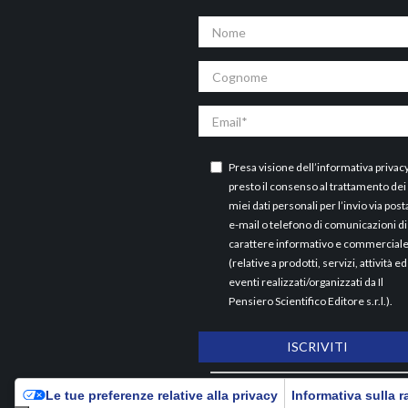
Nome
Cognome
Email
Presa visione dell’
informativa privac
presto il consenso al trattamento dei
miei dati personali per l’invio via post
e-mail o telefono di comunicazioni di
carattere informativo e commercial
(relative a prodotti, servizi, attività ed
eventi realizzati/organizzati da Il
Pensiero Scientifico Editore s.r.l.).
ISCRIVITI
ARCHIVI
Le tue preferenze relative alla privacy
Informativa sulla r