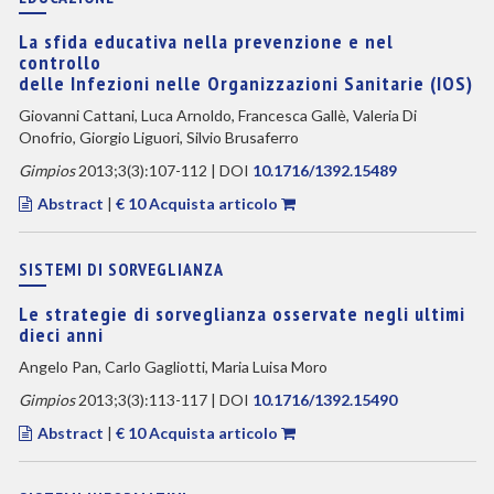
La sfida educativa nella prevenzione e nel
controllo
delle Infezioni nelle Organizzazioni Sanitarie (IOS)
Giovanni Cattani, Luca Arnoldo, Francesca Gallè, Valeria Di
Onofrio, Giorgio Liguori, Silvio Brusaferro
Gimpios
2013;3(3):107-112 | DOI
10.1716/1392.15489
Abstract
|
€ 10 Acquista articolo
SISTEMI DI SORVEGLIANZA
Le strategie di sorveglianza osservate negli ultimi
dieci anni
Angelo Pan, Carlo Gagliotti, Maria Luisa Moro
Gimpios
2013;3(3):113-117 | DOI
10.1716/1392.15490
Abstract
|
€ 10 Acquista articolo