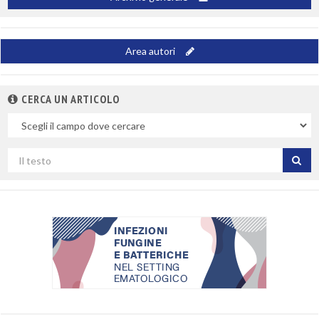
Area autori
CERCA UN ARTICOLO
Nel
campo
Cerca
per
titolo