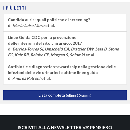
I PIÙ LETTI
Candida auris: quali politiche di screening?
di
Maria Luisa Moro
et al.
Linee Guida CDC per la prevenzione
delle infezioni del sito chirurgico, 2017
di
Berrios-Torres SI, Umscheid CA, Bratzler DW, Leas B, Stone
EC, Kelz RR, Reinke CE, Morgan S, Solomki
et al.
Antibiotic e diagnostic stewardship nella gestione delle
infezioni delle vie urinarie: le ultime linee guida
di
Andrea Patroni
et al.
Lista completa
(ultimi 30 giorni)
ISCRIVITI ALLA NEWSLETTER VA' PENSIERO