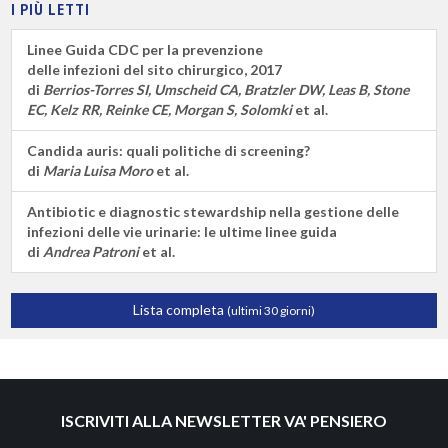
I PIÙ LETTI
Linee Guida CDC per la prevenzione
delle infezioni del sito chirurgico, 2017
di
Berrios-Torres SI, Umscheid CA, Bratzler DW, Leas B, Stone
EC, Kelz RR, Reinke CE, Morgan S, Solomki
et al.
Candida auris: quali politiche di screening?
di
Maria Luisa Moro
et al.
Antibiotic e diagnostic stewardship nella gestione delle
infezioni delle vie urinarie: le ultime linee guida
di
Andrea Patroni
et al.
Lista completa
(ultimi 30 giorni)
ISCRIVITI ALLA NEWSLETTER VA' PENSIERO