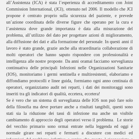
all’Assistenza (ICA) è stata l’esperienza di accreditamento con Joint
Commission International, (JCI), ottenuto nel 2006. Il modello che JCI
propone è centrato proprio sulla sicurezza del paziente, e prevede
un’azione coordinata delle diverse figure che operano per la cura e
l’assistenza dove grande importanza è data alla misurazione del
problema, all’utilizzo del dato per progettare azioni di miglioramento,
alla diffusione dei dati e alla formazione del personale. In questi anni il
lavoro è stato grande, grazie anche alla straordinaria collaborazione di
molti operatori che hanno saputo rispondere con professionalità e
intelligenza alle nostre proposte. Da anni oramai facciamo sorveglianza
continuativa delle principali Infezioni nelle Organizzazioni Sanitarie
(IOS), monitoriamo i germi sentinella e multiresistenti, elaboriamo e
diffondiamo protocolli e linee guida, formiamo ogni anno centinaia di
operatori, organizziamo audit nei reparti, i dati dei monitoraggi sono
inseriti tra gli indicatori di qualità, eccetera, eccetera!
Se è vero che un sistema di sorveglianza delle IOS non può fare solo
della filosofia ma deve portare anche a risultati tangibili, questi sono
stati sia la riduzione dei tassi di infezione ma anche un visibile
cambiamento di approccio degli operatori verso il problema. Le storie
del vecchio primario sono ormai entrate nella leggenda ed oggi è
normale girare nei reparti e fermarti a discutere con medici ed