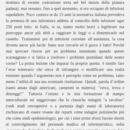
struttura di recente costruzione sorta nel bel mezzo della pianura
padana), mai nessuno, fino a quel momento, si era occupato di infezioni
ospedaliere. Poco contava se da 15 anni la normativa italiana prevedeva
la presenza di una infermiera addetta al controllo delle infezioni ogni
250 posti letto: in Italia, si sa, siamo molto bravi a legiferare ma
purtroppo ancor più abili a raggirare le leggi o a dimenticarle nel
cassetto. Trattandosi poi di infezioni correlate all’assistenza, la cosa
diventa ancor più facile: basta non cercarle ed il gioco è fatto! Perché
mai sprecare risorse per un problema inesistente quando queste
scarseggiano e si fatica a risolvere i problemi quotidiani delle nostre
corsie? La prima lezione che imparai fu proprio questa: è inutile fare
l’eroe temerario che cerca di infrangere o modificare una realtà
esistente quando l’argomento non è percepito come un problema, tanto
meno l’utilità di una sua eventuale risoluzione. Quindi, parola d’ordine
(tanto amata dagli americani, campioni in materia): “cerca, trova e
distruggi!”. Tuttavia l’istinto e la mia formazione di stampo
interculturale mi suggerivano che le classiche indagini “a tavolino”
(vedi studi retrospettivi o a partenza dagli esami di laboratorio)
rischiavano di essere vissute dai reparti come indagini poliziesche più
che come studi epidemiologici, per cui i miei primi sforzi furono diretti
al coinvolgimento del personale medico ed infermieristico, nella