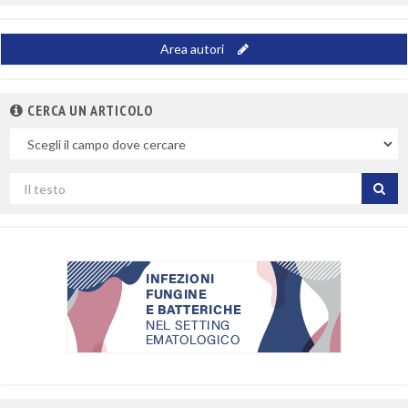
Area autori
CERCA UN ARTICOLO
Nel
campo
Cerca
per
titolo