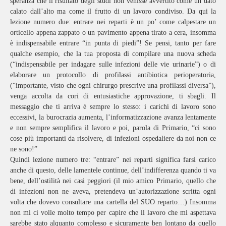
speranza che il risultato degli studi non venisse avvertito come un dato
calato dall’alto ma come il frutto di un lavoro condiviso. Da qui la
lezione numero due: entrare nei reparti è un po’ come calpestare un
orticello appena zappato o un pavimento appena tirato a cera, insomma
è indispensabile entrare “in punta di piedi”! Se pensi, tanto per fare
qualche esempio, che la tua proposta di compilare una nuova scheda
(“indispensabile per indagare sulle infezioni delle vie urinarie”) o di
elaborare un protocollo di profilassi antibiotica perioperatoria,
(“importante, visto che ogni chirurgo prescrive una profilassi diversa”),
venga accolta da cori di entusiastiche approvazione, ti sbagli. Il
messaggio che ti arriva è sempre lo stesso: i carichi di lavoro sono
eccessivi, la burocrazia aumenta, l’informatizzazione avanza lentamente
e non sempre semplifica il lavoro e poi, parola di Primario, “ci sono
cose più importanti da risolvere, di infezioni ospedaliere da noi non ce
ne sono!”
Quindi lezione numero tre: “entrare” nei reparti significa farsi carico
anche di questo, delle lamentele continue, dell’indifferenza quando ti va
bene, dell’ostilità nei casi peggiori (il mio amico Primario, quello che
di infezioni non ne aveva, pretendeva un’autorizzazione scritta ogni
volta che dovevo consultare una cartella del SUO reparto…) Insomma
non mi ci volle molto tempo per capire che il lavoro che mi aspettava
sarebbe stato alquanto complesso e sicuramente ben lontano da quello