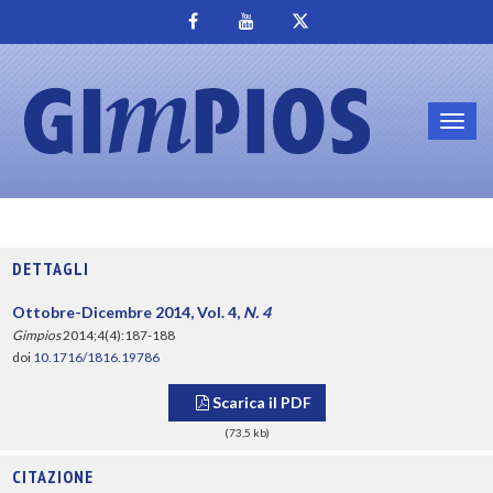
Toggl
navig
DETTAGLI
Ottobre-Dicembre 2014, Vol. 4,
N. 4
Gimpios
2014;4(4):187-188
doi
10.1716/1816.19786
Scarica il PDF
(73,5 kb)
CITAZIONE