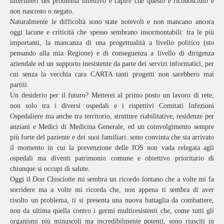
infermieri del problema infettivo e capire che questo è riconosciuto e
non nascosto o negato.
Naturalmente le difficoltà sono state notevoli e non mancano ancora
oggi lacune e criticità che spesso sembrano insormontabili: tra le più
importanti, la mancanza di una progettualità a livello politico (sto
pensando alla mia Regione) e di conseguenza a livello di dirigenza
aziendale ed un supporto inesistente da parte dei servizi informatici, per
cui senza la vecchia cara CARTA tanti progetti non sarebbero mai
partiti.
Un desiderio per il futuro? Metterei al primo posto un lavoro di rete,
non solo tra i diversi ospedali e i rispettivi Comitati Infezioni
Ospedaliere ma anche tra territorio, strutture riabilitative, residenze per
anziani e Medici di Medicina Generale, ed un coinvolgimento sempre
più forte del paziente e dei suoi familiari: sono convinta che sia arrivato
il momento in cui la prevenzione delle IOS non vada relegata agli
ospedali ma diventi patrimonio comune e obiettivo prioritario di
chiunque si occupi di salute.
Oggi il Don Chisciotte mi sembra un ricordo lontano che a volte mi fa
sorridere ma a volte mi ricorda che, non appena ti sembra di aver
risolto un problema, ti si presenta una nuova battaglia da combattere,
non da ultima quella contro i germi multiresistenti che, come tutti gli
organismi più minuscoli ma incredibilmente potenti, sono riusciti in