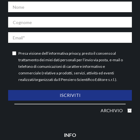
Nome
Cognome
Email
Presa visione dell’
informativa privacy
, presto il consenso al
trattamento dei miei dati personali per l’invio via posta, e-mail o
telefono di comunicazioni di carattere informativo e
commerciale (relative a prodotti, servizi, attività ed eventi
realizzati/organizzati da Il Pensiero Scientifico Editore s.r.l.).
ISCRIVITI
ARCHIVIO
INFO