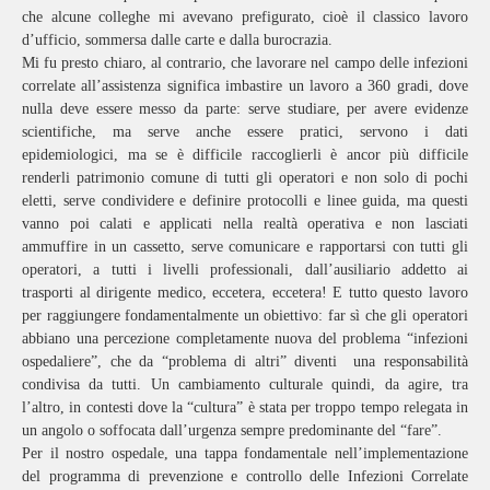
che alcune colleghe mi avevano prefigurato, cioè il classico lavoro
d’ufficio, sommersa dalle carte e dalla burocrazia.
Mi fu presto chiaro, al contrario, che lavorare nel campo delle infezioni
correlate all’assistenza significa imbastire un lavoro a 360 gradi, dove
nulla deve essere messo da parte: serve studiare, per avere evidenze
scientifiche, ma serve anche essere pratici, servono i dati
epidemiologici, ma se è difficile raccoglierli è ancor più difficile
renderli patrimonio comune di tutti gli operatori e non solo di pochi
eletti, serve condividere e definire protocolli e linee guida, ma questi
vanno poi calati e applicati nella realtà operativa e non lasciati
ammuffire in un cassetto, serve comunicare e rapportarsi con tutti gli
operatori, a tutti i livelli professionali, dall’ausiliario addetto ai
trasporti al dirigente medico, eccetera, eccetera! E tutto questo lavoro
per raggiungere fondamentalmente un obiettivo: far sì che gli operatori
abbiano una percezione completamente nuova del problema “infezioni
ospedaliere”, che da “problema di altri” diventi una responsabilità
condivisa da tutti. Un cambiamento culturale quindi, da agire, tra
l’altro, in contesti dove la “cultura” è stata per troppo tempo relegata in
un angolo o soffocata dall’urgenza sempre predominante del “fare”.
Per il nostro ospedale, una tappa fondamentale nell’implementazione
del programma di prevenzione e controllo delle Infezioni Correlate