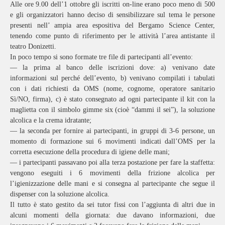
Alle ore 9.00 dell’1 ottobre gli iscritti on-line erano poco meno di 500
e gli organizzatori hanno deciso di sensibilizzare sul tema le persone
presenti nell’ ampia area espositiva del Bergamo Science Center,
tenendo come punto di riferimento per le attività l’area antistante il
teatro Donizetti.
In poco tempo si sono formate tre file di partecipanti all’evento:
— la prima al banco delle iscrizioni dove: a) venivano date
informazioni sul perché dell’evento, b) venivano compilati i tabulati
con i dati richiesti da OMS (nome, cognome, operatore sanitario
Sì/NO, firma), c) è stato consegnato ad ogni partecipante il kit con la
maglietta con il simbolo gimme six (cioè “dammi il sei”), la soluzione
alcolica e la crema idratante;
— la seconda per fornire ai partecipanti, in gruppi di 3-6 persone, un
momento di formazione sui 6 movimenti indicati dall’OMS per la
corretta esecuzione della procedura di igiene delle mani;
— i partecipanti passavano poi alla terza postazione per fare la staffetta:
vengono eseguiti i 6 movimenti della frizione alcolica per
l’igienizzazione delle mani e si consegna al partecipante che segue il
dispenser con la soluzione alcolica.
Il tutto è stato gestito da sei tutor fissi con l’aggiunta di altri due in
alcuni momenti della giornata: due davano informazioni, due