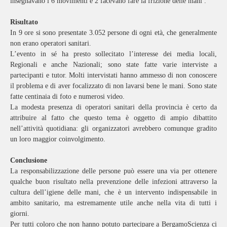
insegnavano i 6 movimenti e 2 facevano fare la frizione delle mani .
Risultato
In 9 ore si sono presentate 3.052 persone di ogni età, che generalmente
non erano operatori sanitari.
L’evento in sé ha presto sollecitato l’interesse dei media locali,
Regionali e anche Nazionali; sono state fatte varie interviste a
partecipanti e tutor. Molti intervistati hanno ammesso di non conoscere
il problema e di aver focalizzato di non lavarsi bene le mani. Sono state
fatte centinaia di foto e numerosi video.
La modesta presenza di operatori sanitari della provincia è certo da
attribuire al fatto che questo tema è oggetto di ampio dibattito
nell’attività quotidiana: gli organizzatori avrebbero comunque gradito
un loro maggior coinvolgimento.
Conclusione
La responsabilizzazione delle persone può essere una via per ottenere
qualche buon risultato nella prevenzione delle infezioni attraverso la
cultura dell’igiene delle mani, che è un intervento indispensabile in
ambito sanitario, ma estremamente utile anche nella vita di tutti i
giorni.
Per tutti coloro che non hanno potuto partecipare a BergamoScienza ci