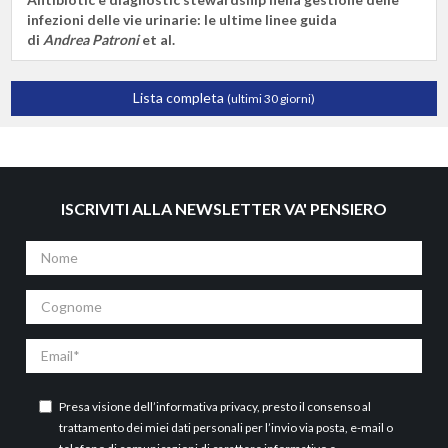
infezioni delle vie urinarie: le ultime linee guida
di
Andrea Patroni
et al.
Lista completa
(ultimi 30 giorni)
ISCRIVITI ALLA NEWSLETTER VA' PENSIERO
Nome
Cognome
Email
Presa visione dell’
informativa privacy
, presto il consenso al
trattamento dei miei dati personali per l’invio via posta, e-mail o