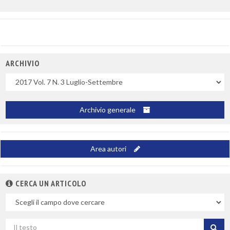
ARCHIVIO
Uscite
Archivio generale
Area autori
CERCA UN ARTICOLO
Nel
campo
Cerca