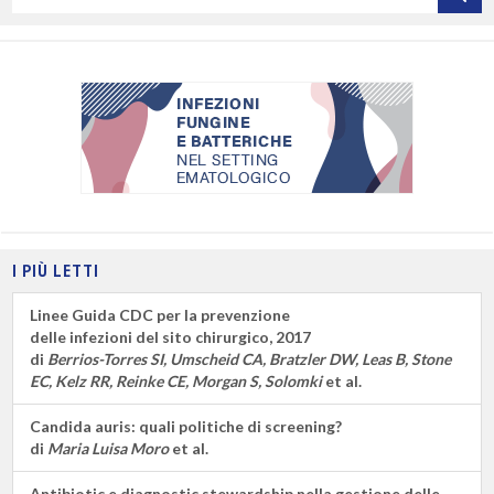
per
titolo
I PIÙ LETTI
Linee Guida CDC per la prevenzione
delle infezioni del sito chirurgico, 2017
di
Berrios-Torres SI, Umscheid CA, Bratzler DW, Leas B, Stone
EC, Kelz RR, Reinke CE, Morgan S, Solomki
et al.
Candida auris: quali politiche di screening?
di
Maria Luisa Moro
et al.
Antibiotic e diagnostic stewardship nella gestione delle