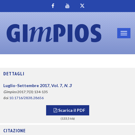
Toggl
navig
DETTAGLI
Luglio-Settembre 2017, Vol. 7,
N. 3
Gimpios
2017;7(3):134-135
doi
10.1716/2838.28656
Scarica il PDF
(133,5 kb)
CITAZIONE