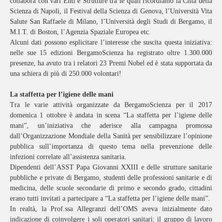
collabora con vari Enti e Strutture tra le quali ricordiamo la Città della
Scienza di Napoli, il Festival della Scienza di Genova, l’Università Vita
Salute San Raffaele di Milano, l’Università degli Studi di Bergamo, il
M.I.T. di Boston, l’Agenzia Spaziale Europea etc.
Alcuni dati possono esplicitare l’interesse che suscita questa iniziativa:
nelle sue 15 edizioni BergamoScienza ha registrato oltre 1.300.000
presenze, ha avuto tra i relatori 23 Premi Nobel ed è stata supportata da
una schiera di più di 250.000 volontari!
La staffetta per l’igiene delle mani
Tra le varie attività organizzate da BergamoScienza per il 2017
domenica 1 ottobre è andata in scena “La staffetta per l’igiene delle
mani”, un’iniziativa che aderisce alla campagna promossa
dall’Organizzazione Mondiale della Sanità per sensibilizzare l’opinione
pubblica sull’importanza di questo tema nella prevenzione delle
infezioni correlate all’assistenza sanitaria.
Dipendenti dell’ASST Papa Giovanni XXIII e delle strutture sanitarie
pubbliche e private di Bergamo, studenti delle professioni sanitarie e di
medicina, delle scuole secondarie di primo e secondo grado, cittadini
erano tutti invitati a partecipare a “La staffetta per l’igiene delle mani”.
In realtà, la Prof.ssa Allegranzi dell’OMS aveva inizialmente dato
indicazione di coinvolgere i soli operatori sanitari: il gruppo di lavoro