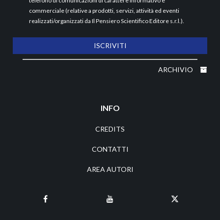
telefono di comunicazioni di carattere informativo e
commerciale (relative a prodotti, servizi, attività ed eventi
realizzati/organizzati da Il Pensiero Scientifico Editore s.r.l.).
ISCRIVITI
ARCHIVIO
INFO
CREDITS
CONTATTI
AREA AUTORI