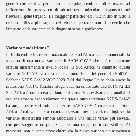
gene S che codifica per la proteina Spike) sembra inoltre riuscire ad
influenzare le prestazioni di alcuni test molecolari diagnostici nel
rilevare il gene target S. La maggior parte dei test PCR in uso in tutto il
mondo utilizza più targets del virus e pertanto non si prevede che
l'impatto della variante sulla diagnostica sia significativo.
Variante “sudafricana”
Il 18 dicembre le autorità nazionali del Sud Africa hanno annunciato la
scoperta di una nuova variante di SARS-CoV-2 che si è rapidamente
diffusa inizialmente a livello locale. Il Sud Africa ha chiamato questa
variante 501Y.V2, a causa di una mutazione del gene S (N501Y).
Sebbene SARS-CoV-2 VOC 202012/01 dal Regno Unito abbia anche la
mutazione N501Y, l'analisi filogenetica ha dimostrato che 501Y.V2 dal
Sud Africa è una nuova variante del virus. Successivamente, analisi di
sequenziamento hanno rilevato che questa nuova variante SARS-CoV-2
ha ampiamente sostituito altri virus SARS-CoV-2 circolanti in Sud-
Africa. Analogamente a quanto osservato per la variante inglese, la
variante sudafricana sembra associarsi a una carica virale più elevata,
che può suggerire un potenziale per una maggiore trasmissibilità. Al
momenti, non ci sono prove chiare che la nuova variante sia associata a