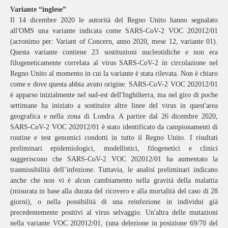
Variante “inglese”
Il 14 dicembre 2020 le autorità del Regno Unito hanno segnalato
all'OMS una variante indicata come SARS-CoV-2 VOC 202012/01
(acronimo per: Variant of Concern, anno 2020, mese 12, variante 01).
Questa variante contiene 23 sostituzioni nucleotidiche e non era
filogeneticamente correlata al virus SARS-CoV-2 in circolazione nel
Regno Unito al momento in cui la variante è stata rilevata. Non è chiaro
come e dove questa abbia avuto origine. SARS-CoV-2 VOC 202012/01
è apparso inizialmente nel sud-est dell'Inghilterra, ma nel giro di poche
settimane ha iniziato a sostituire altre linee del virus in quest'area
geografica e nella zona di Londra. A partire dal 26 dicembre 2020,
SARS-CoV-2 VOC 202012/01 è stato identificato da campionamenti di
routine e test genomici condotti in tutto il Regno Unito. I risultati
preliminari epidemiologici, modellistici, filogenetici e clinici
suggeriscono che SARS-CoV-2 VOC 202012/01 ha aumentato la
trasmissibilità dell’infezione. Tuttavia, le analisi preliminari indicano
anche che non vi è alcun cambiamento nella gravità della malattia
(misurata in base alla durata del ricovero e alla mortalità del caso di 28
giorni), o nella possibilità di una reinfezione in individui già
precedentemente positivi al virus selvaggio. Un'altra delle mutazioni
nella variante VOC 202012/01, (una delezione in posizione 69/70 del