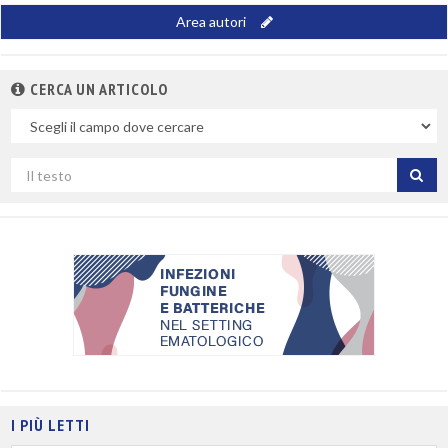
Area autori
CERCA UN ARTICOLO
Nel
campo
Cerca
per
titolo
I PIÙ LETTI