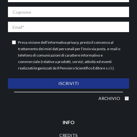
Cognome
Email
Presa visione dell’
informativa privacy
, presto il consenso al
trattamento dei miei dati personali per l’invio via posta, e-mail o
telefono di comunicazioni di carattere informativo e
commerciale (relative a prodotti, servizi, attività ed eventi
realizzati/organizzati da Il Pensiero Scientifico Editore s.r.l.).
ISCRIVITI
ARCHIVIO
INFO
CREDITS