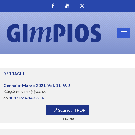
Toggl
navig
DETTAGLI
Gennaio-Marzo 2021, Vol. 11,
N. 1
Gimpios
2021;11(1):44-46
doi
10.1716/3614.35954
Scarica il PDF
(91,5 kb)