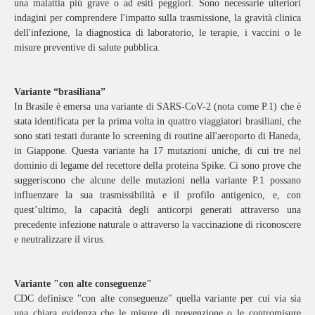
una malattia più grave o ad esiti peggiori. Sono necessarie ulteriori
indagini per comprendere l'impatto sulla trasmissione, la gravità clinica
dell'infezione, la diagnostica di laboratorio, le terapie, i vaccini o le
misure preventive di salute pubblica.
Variante “brasiliana”
In Brasile è emersa una variante di SARS-CoV-2 (nota come P.1) che è
stata identificata per la prima volta in quattro viaggiatori brasiliani, che
sono stati testati durante lo screening di routine all'aeroporto di Haneda,
in Giappone. Questa variante ha 17 mutazioni uniche, di cui tre nel
dominio di legame del recettore della proteina Spike. Ci sono prove che
suggeriscono che alcune delle mutazioni nella variante P.1 possano
influenzare la sua trasmissibilità e il profilo antigenico, e, con
quest’ultimo, la capacità degli anticorpi generati attraverso una
precedente infezione naturale o attraverso la vaccinazione di riconoscere
e neutralizzare il virus.
Variante "con alte conseguenze"
CDC definisce "con alte conseguenze" quella variante per cui via sia
una chiara evidenza che le misure di prevenzione o le contromisure