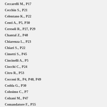
Ceccarelli M., P17
Cecchin S., P21
Celentano K., P22
Centi A., P5, P30
Ceresoli R., P27, P29
Chantal Z., P48
Chiarenza L., P23
Chiari S., P22
Cimetti S., P45
Cincinelli A., P5
Ciocchi C., P24
Citro R., P53
Cocconi R., P4, P48, P49
Codda G., P30
Colosimo C., P7
Colzani M., P47
Comandatore F., P55