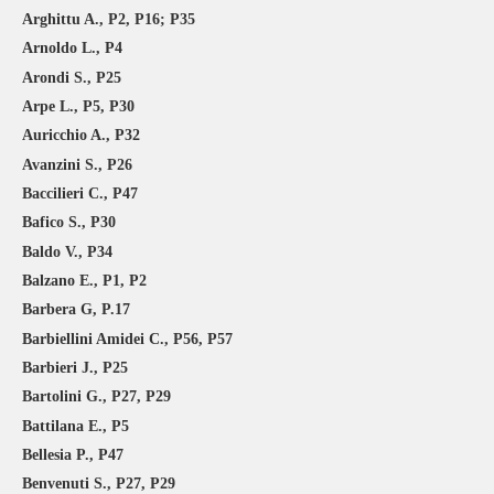
Arghittu A., P2, P16; P35
Arnoldo L., P4
Arondi S., P25
Arpe L., P5, P30
Auricchio A., P32
Avanzini S., P26
Baccilieri C., P47
Bafico S., P30
Baldo V., P34
Balzano E., P1, P2
Barbera G, P.17
Barbiellini Amidei C., P56, P57
Barbieri J., P25
Bartolini G., P27, P29
Battilana E., P5
Bellesia P., P47
Benvenuti S., P27, P29