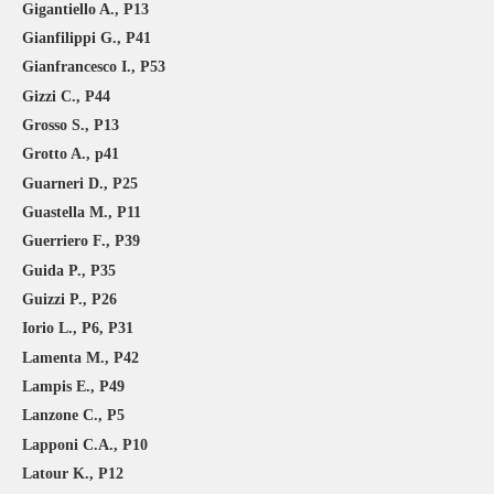
Gigantiello A., P13
Gianfilippi G., P41
Gianfrancesco I., P53
Gizzi C., P44
Grosso S., P13
Grotto A., p41
Guarneri D., P25
Guastella M., P11
Guerriero F., P39
Guida P., P35
Guizzi P., P26
Iorio L., P6, P31
Lamenta M., P42
Lampis E., P49
Lanzone C., P5
Lapponi C.A., P10
Latour K., P12