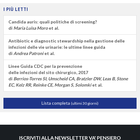
I PIÙ LETTI
Candida auris: quali politiche di screening?
di
Maria Luisa Moro
et al.
Antibiotic e diagnostic stewardship nella gestione delle
infezioni delle vie urinarie: le ultime linee guida
di
Andrea Patroni
et al.
Linee Guida CDC per la prevenzione
delle infezioni del sito chirurgico, 2017
di
Berrios-Torres SI, Umscheid CA, Bratzler DW, Leas B, Stone
EC, Kelz RR, Reinke CE, Morgan S, Solomki
et al.
Lista completa
(ultimi 30 giorni)
ISCRIVITI ALLA NEWSLETTER VA' PENSIERO