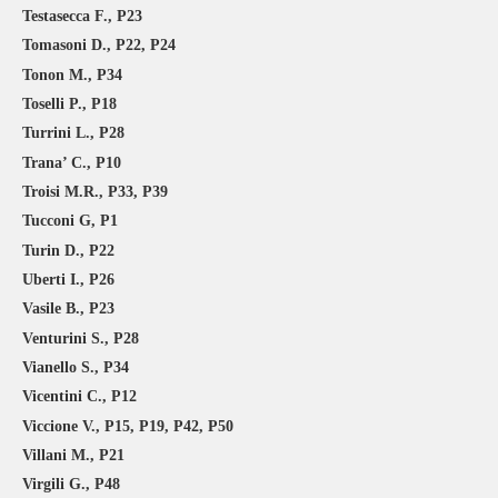
Testasecca F., P23
Tomasoni D., P22, P24
Tonon M., P34
Toselli P., P18
Turrini L., P28
Trana’ C., P10
Troisi M.R., P33, P39
Tucconi G, P1
Turin D., P22
Uberti I., P26
Vasile B., P23
Venturini S., P28
Vianello S., P34
Vicentini C., P12
Viccione V., P15, P19, P42, P50
Villani M., P21
Virgili G., P48