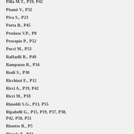
Pilla M.T., P19, P42
Pisanò V., P32
Piva S., P23
Porta B., P45
Preziosa V.P., P8
Procopio P., P52
Pucci M., P53
Raffaelli R., P49
Rampazzo R., P34
Reali S., P30
Ricchizzi E., P12
Ricci A., P19, P42
Ricci M., P18
Rimoldi S.G., P13, P55
Ripabelli G., P15, P19, P37, P38,
P42, P50, P51
Rissetto R., P5