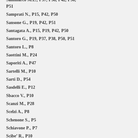
P51
Samprati N., P15, P42, P50
Sansone G., P19, P42, P51
Santagata A., P15, P19, P42, P50
Santoro G., P19, P37, P38, P50, P51
Santoro L., P8
Saottini M., P24
Saporiti A., P47
Sartelli M., P10
Sarti D., P54
Sasdelli E., P12
Sbacco V., P10
Scanzi M., P28
Scelzi A., P8
Schenone S., P5
Schiavone P., P7
Scibe’ R., P10