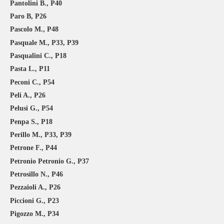
Pantolini B., P40
Paro B, P26
Pascolo M., P48
Pasquale M., P33, P39
Pasqualini C., P18
Pasta L., P11
Peconi C., P54
Peli A., P26
Pelusi G., P54
Penpa S., P18
Perillo M., P33, P39
Petrone F., P44
Petronio Petronio G., P37
Petrosillo N., P46
Pezzaioli A., P26
Piccioni G., P23
Pigozzo M., P34