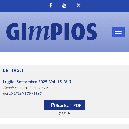
Toggl
navig
DETTAGLI
Luglio-Settembre 2025, Vol. 15,
N. 3
Gimpios
2025;15(3):127-129
doi
10.1716/4579.45867
Scarica il PDF
(52,7 kb)