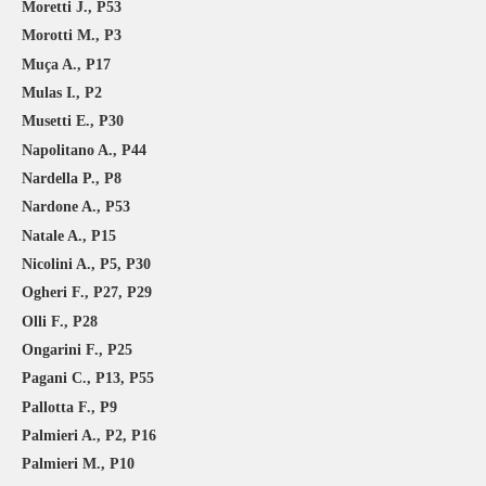
Moretti J., P53
Morotti M., P3
Muça A., P17
Mulas I., P2
Musetti E., P30
Napolitano A., P44
Nardella P., P8
Nardone A., P53
Natale A., P15
Nicolini A., P5, P30
Ogheri F., P27, P29
Olli F., P28
Ongarini F., P25
Pagani C., P13, P55
Pallotta F., P9
Palmieri A., P2, P16
Palmieri M., P10