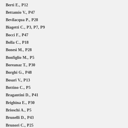
Berti E., P12
Bettamio V., P47
Bevilacqua P., P28
Biagetti C., P3, P7, P9
Bocci F., P47
Bolla C., P18
Bonesi M., P28
Bonfiglio M., P5
Boreanaz T., P30
Borghi G., P48
Bosari V., P13
Bottino C., P5
Bragantini D., P41
Brighina E., P30
Brioschi A., P5
Brunelli D., P43
Brunori C., P25