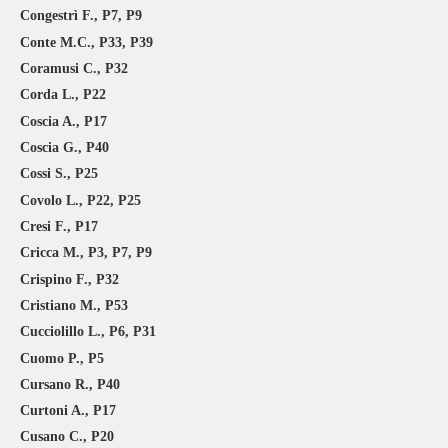
Congestrì F., P7, P9
Conte M.C., P33, P39
Coramusi C., P32
Corda L., P22
Coscia A., P17
Coscia G., P40
Cossi S., P25
Covolo L., P22, P25
Cresi F., P17
Cricca M., P3, P7, P9
Crispino F., P32
Cristiano M., P53
Cucciolillo L., P6, P31
Cuomo P., P5
Cursano R., P40
Curtoni A., P17
Cusano C., P20