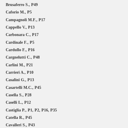
Brusaferro S., P49
Caforio M., P5
Campagnoli M.F., P17
Cappello V., P13
Carbonara C., P17
Cardinale F., P5
Cardullo F., P16
Cargnelutti C., P48
Carlini M., P21
Carrieri A., P10
Casalini G., P13
Casartelli M.C., P45
Casella S., P28
Caselli L., P12
Castiglia P., P1, P2, P16, P35
Catella R., P45
Cavalleri S., P43