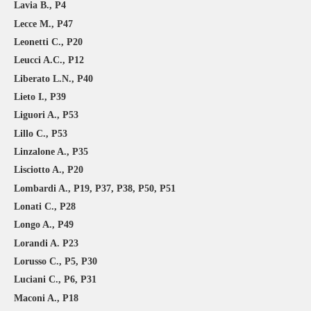
Lavia B., P4
Lecce M., P47
Leonetti C., P20
Leucci A.C., P12
Liberato L.N., P40
Lieto I., P39
Liguori A., P53
Lillo C., P53
Linzalone A., P35
Lisciotto A., P20
Lombardi A., P19, P37, P38, P50, P51
Lonati C., P28
Longo A., P49
Lorandi A. P23
Lorusso C., P5, P30
Luciani C., P6, P31
Maconi A., P18