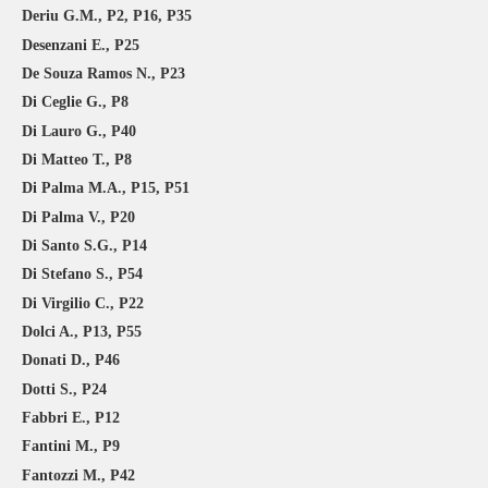
Deriu G.M., P2, P16, P35
Desenzani E., P25
De Souza Ramos N., P23
Di Ceglie G., P8
Di Lauro G., P40
Di Matteo T., P8
Di Palma M.A., P15, P51
Di Palma V., P20
Di Santo S.G., P14
Di Stefano S., P54
Di Virgilio C., P22
Dolci A., P13, P55
Donati D., P46
Dotti S., P24
Fabbri E., P12
Fantini M., P9
Fantozzi M., P42