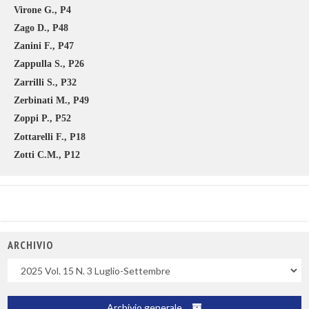
Virone G., P4
Zago D., P48
Zanini F., P47
Zappulla S., P26
Zarrilli S., P32
Zerbinati M., P49
Zoppi P., P52
Zottarelli F., P18
Zotti C.M., P12
ARCHIVIO
Uscite
Archivio generale