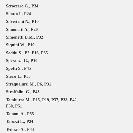
Scroccaro G., P34
Silotto I., P24
Silvestrini N., P10
Simonetti A., P20
Simonetti D.M., P32
Siquini W., P10
Soddu S., P2, P16, P35
Speranza G., P10
Spotti S., P45
Sterzi L., P55
Straqualursi M., P6, P31
Stroffolini G., P43
Tamburro M., P15, P19, P37, P38, P42,
P50, P51
Tamoni A., P55
Tarozzi L., P24
Tedesco A., P43