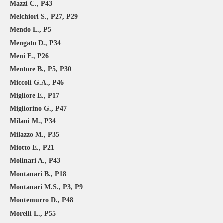
Mazzi C., P43
Melchiori S., P27, P29
Mendo L., P5
Mengato D., P34
Meni F., P26
Mentore B., P5, P30
Miccoli G.A., P46
Migliore E., P17
Migliorino G., P47
Milani M., P34
Milazzo M., P35
Miotto E., P21
Molinari A., P43
Montanari B., P18
Montanari M.S., P3, P9
Montemurro D., P48
Morelli L., P55