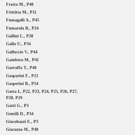
Fratta M., P48
Frittitta M., P11
Fumagalli A., P45
Fumarola B., P24
Gallini L., P28
Gallo U., P34
Galluccio V., P44
Gambera M., P41
Garraffa T., P40
Gasparini F., P21
Gasperini B., P54
Gatta I., P22, P23, P24, P25, P26, P27,
P28, P29
Gatti G., P3
Gentili D., P34
Giacobazzi E., P3
Giacuzzo M., P48