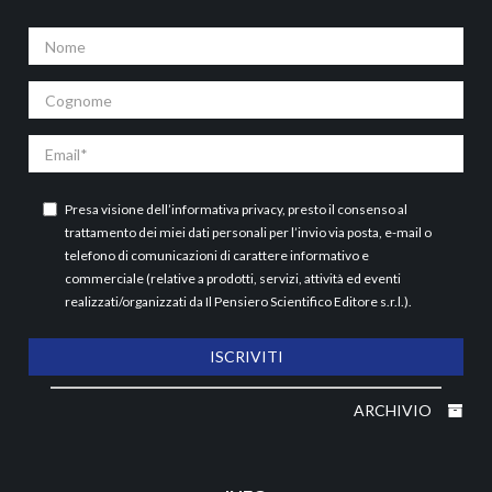
Nome
Cognome
Email
Presa visione dell’
informativa privacy
, presto il consenso al
trattamento dei miei dati personali per l’invio via posta, e-mail o
telefono di comunicazioni di carattere informativo e
commerciale (relative a prodotti, servizi, attività ed eventi
realizzati/organizzati da Il Pensiero Scientifico Editore s.r.l.).
ISCRIVITI
ARCHIVIO