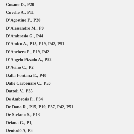
Cusano D., P20
Cuvello A., P11
D’Agostino F., P20
D’Alessandro M., P9
D’Ambrosio G., P44
D’Amico A., P15, P19, P42, P51
D’Anchera P., P19, P42
D’Angelo Pizzolo A., P52
D’Avino C., P2
Dalla Fontana E., P40
Dalle Carbonare C., P53
Dattoli V., P35
De Ambrosis P., P34
De Dona R., P15, P19, P37, P42, P51
De Stefano S., P13
Deiana G., P1,
Denicolò A, P3