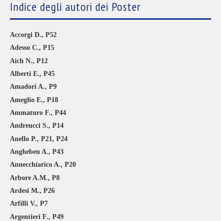
Indice degli autori dei Poster
Accorgi D., P52
Adesso C., P15
Aich N., P12
Alberti E., P45
Amadori A., P9
Ameglio E., P18
Ammaturo F., P44
Andreucci S., P14
Anello P., P21, P24
Angheben A., P43
Annecchiarico A., P20
Arbore A.M., P8
Ardesi M., P26
Arfilli V., P7
Argentieri F., P49