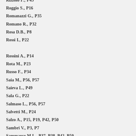
Rizzolo F., P43
Roggio S., P16
Romanazzi G., P35
Romano R., P32
Rosa D.B., P8
Rossi I., P22
Rossini A., P14
Rota M., P23
Russo F., P34
Saia M., P56, P57
Saieva L., P49
Sala G., P22
Salmaso L., P56, P57
Salvetti M., P24
Salzo A., P15, P19, P42, P50
Sambri V., P3, P7
Sammarco M.L., P37, P38, P42, P50,