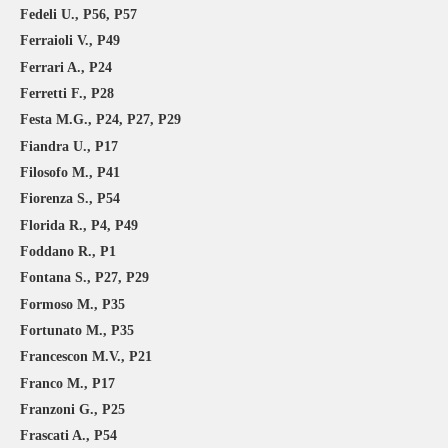
Fedeli U., P56, P57
Ferraioli V., P49
Ferrari A., P24
Ferretti F., P28
Festa M.G., P24, P27, P29
Fiandra U., P17
Filosofo M., P41
Fiorenza S., P54
Florida R., P4, P49
Foddano R., P1
Fontana S., P27, P29
Formoso M., P35
Fortunato M., P35
Francescon M.V., P21
Franco M., P17
Franzoni G., P25
Frascati A., P54